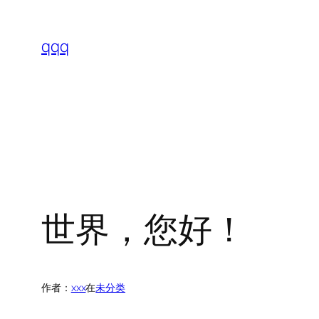
跳
至
qqq
内
容
世界，您好！
作者：
xxx
在
未分类